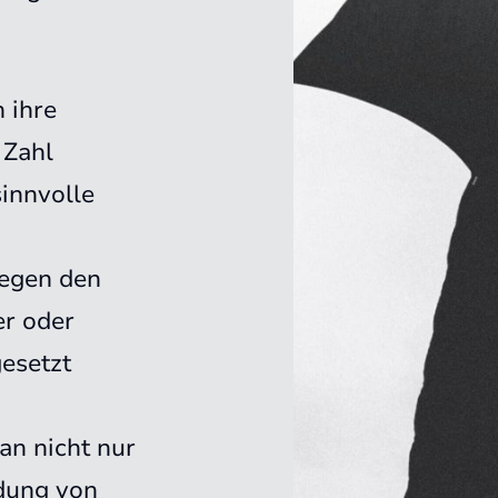
 ihre
 Zahl
sinnvolle
egen den
er oder
esetzt
an nicht nur
dung von