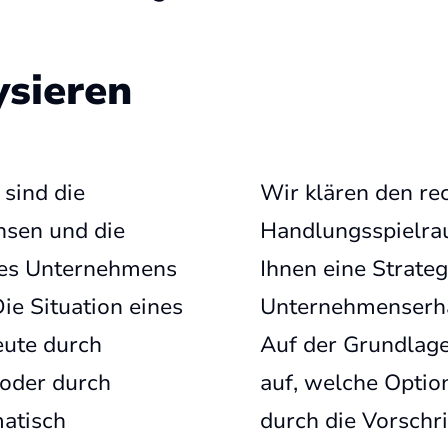
ysieren
 sind die
Wir klären den re
sen und die
Handlungsspielra
nes Unternehmens
Ihnen eine Strate
ie Situation eines
Unternehmenserha
eute durch
Auf der Grundlage
 oder durch
auf, welche Optio
matisch
durch die Vorschr