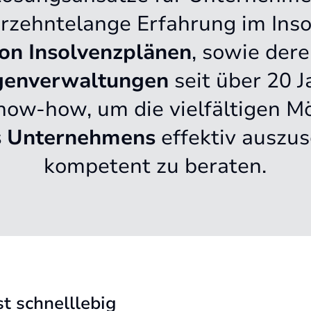
hrzehntelange Erfahrung im Ins
von Insolvenzplänen
, sowie der
genverwaltungen
seit über 20 J
w-how, um die vielfältigen Mö
s Unternehmens
effektiv auszu
kompetent zu beraten.
t schnelllebig