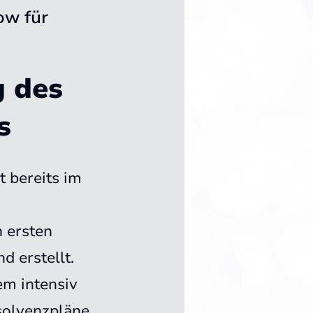
ow für
g des
s
t bereits im
 ersten
d erstellt.
em intensiv
solvenzpläne