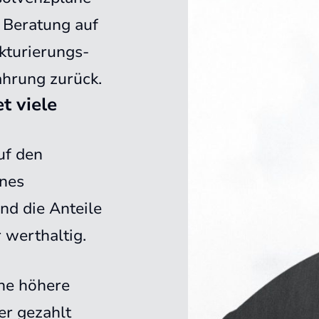
 Beratung auf
kturierungs-
ahrung zurück.
t viele
uf den
ines
nd die Anteile
 werthaltig.
ine höhere
er gezahlt